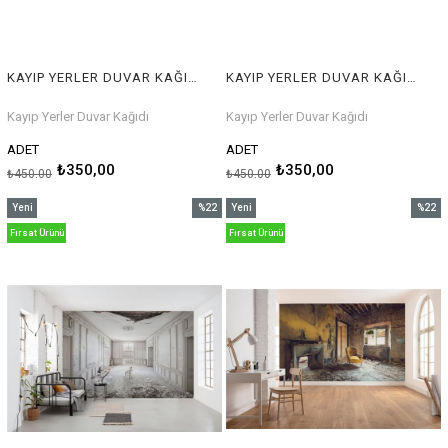
KAYIP YERLER DUVAR KAĞIDI
KAYIP YERLER DUVAR KAĞIDI
Kayıp Yerler Duvar Kağıdı
Kayıp Yerler Duvar Kağıdı
ADET
ADET
₺350,00
₺350,00
₺450,00
₺450,00
Yeni
%22
Yeni
%22
Ürün
İndirim
Ürün
İndirim
Fırsat Ürünü
Fırsat Ürünü
%22İndirim
%22İnd