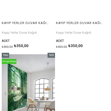
KAYIP YERLER DUVAR KAĞIDI
KAYIP YERLER DUVAR KAĞIDI
Kayıp Yerler Duvar Kağıdı
Kayıp Yerler Duvar Kağıdı
ADET
ADET
₺350,00
₺350,00
₺450,00
₺450,00
Yeni
%22
Ürün
İndirim
Fırsat Ürünü
%22İndirim