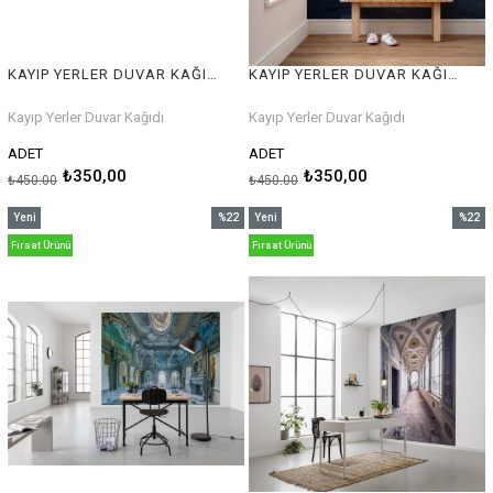
KAYIP YERLER DUVAR KAĞIDI
KAYIP YERLER DUVAR KAĞIDI
Kayıp Yerler Duvar Kağıdı
Kayıp Yerler Duvar Kağıdı
ADET
ADET
₺350,00
₺350,00
₺450,00
₺450,00
Yeni
%22
Yeni
%22
Ürün
İndirim
Ürün
İndirim
Fırsat Ürünü
Fırsat Ürünü
%22İndirim
%22İnd