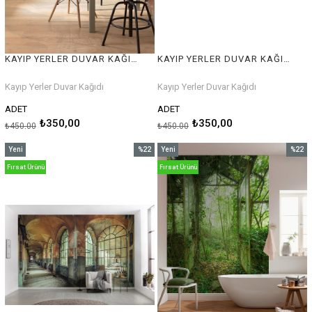
KAYIP YERLER DUVAR KAĞIDI
KAYIP YERLER DUVAR KAĞIDI
Kayıp Yerler Duvar Kağıdı
Kayıp Yerler Duvar Kağıdı
ADET
ADET
₺350,00
₺350,00
₺450,00
₺450,00
Yeni
%22
Yeni
%22
Ürün
İndirim
Ürün
İndirim
Fırsat Ürünü
Fırsat Ürünü
%22İndirim
%22İnd