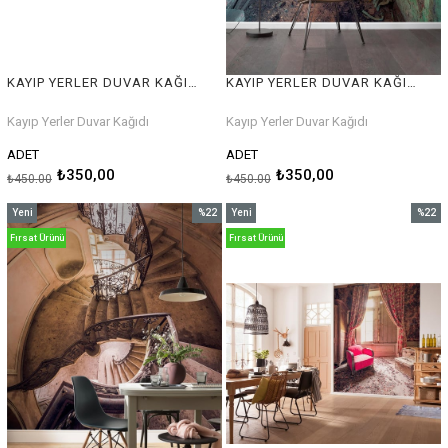
KAYIP YERLER DUVAR KAĞIDI
KAYIP YERLER DUVAR KAĞIDI
Kayıp Yerler Duvar Kağıdı
Kayıp Yerler Duvar Kağıdı
ADET
ADET
₺350,00
₺350,00
₺450,00
₺450,00
Yeni
%22
Yeni
%22
Ürün
İndirim
Ürün
İndirim
Fırsat Ürünü
Fırsat Ürünü
%22İndirim
%22İnd