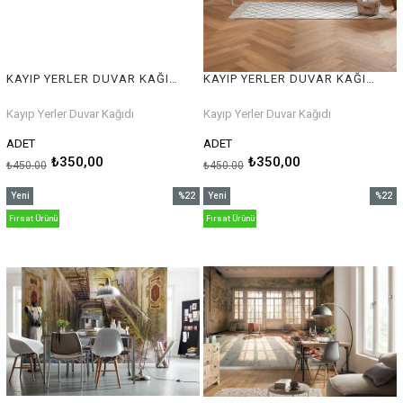
KAYIP YERLER DUVAR KAĞIDI
KAYIP YERLER DUVAR KAĞIDI
Kayıp Yerler Duvar Kağıdı
Kayıp Yerler Duvar Kağıdı
ADET
ADET
₺350,00
₺350,00
₺450,00
₺450,00
Yeni
%22
Yeni
%22
Ürün
İndirim
Ürün
İndirim
Fırsat Ürünü
Fırsat Ürünü
%22İndirim
%22İnd