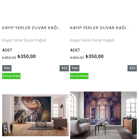
KAYIP YERLER DUVAR KAĞIDI
KAYIP YERLER DUVAR KAĞIDI
Kayıp Yerler Duvar Kağıdı
Kayıp Yerler Duvar Kağıdı
ADET
ADET
₺350,00
₺350,00
₺450,00
₺450,00
Yeni
%22
Yeni
%22
Ürün
İndirim
Ürün
İndirim
Fırsat Ürünü
Fırsat Ürünü
%22İndirim
%22İnd