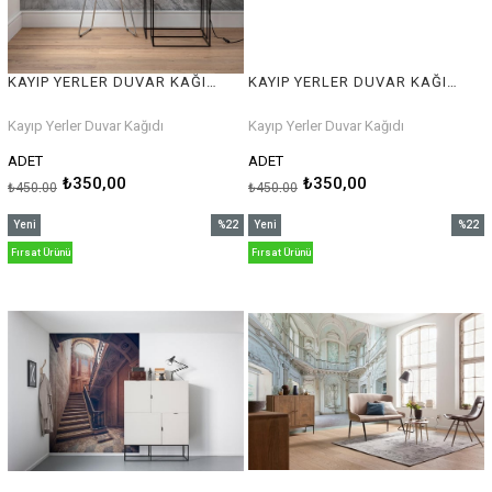
KAYIP YERLER DUVAR KAĞIDI
KAYIP YERLER DUVAR KAĞIDI
Kayıp Yerler Duvar Kağıdı
Kayıp Yerler Duvar Kağıdı
ADET
ADET
₺350,00
₺350,00
₺450,00
₺450,00
Yeni
%22
Yeni
%22
Ürün
İndirim
Ürün
İndirim
Fırsat Ürünü
Fırsat Ürünü
%22İndirim
%22İnd