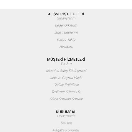
ALIŞVERİŞ BİLGİLERİ
Siparişlerim
Beğendiklerim
İade Taleplerim
Kargo Takip
Hesabım
MÜŞTERİ HİZMETLERİ
Yardım
Mesafeli Satış Sözleşmesi
İade ve Cayma Hakkı
Gizlilik Politikası
Teslimat Süreci Hk.
Sıkça Sorulan Sorular
KURUMSAL
Hakkımızda
İletişim
Mağaza Konumu