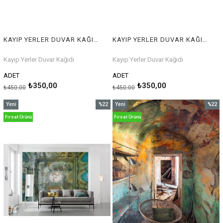
KAYIP YERLER DUVAR KAĞIDI
KAYIP YERLER DUVAR KAĞIDI
Kayıp Yerler Duvar Kağıdı
Kayıp Yerler Duvar Kağıdı
ADET
ADET
₺350,00
₺350,00
₺450,00
₺450,00
Yeni
%22
Yeni
%22
Ürün
İndirim
Ürün
İndirim
Fırsat Ürünü
Fırsat Ürünü
%22İndirim
%22İnd