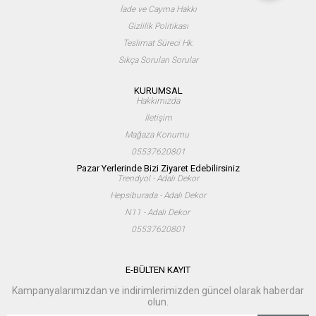
İade ve Cayma Hakkı
Gizlilik Politikası
Teslimat Süreci Hk.
Sıkça Sorulan Sorular
KURUMSAL
Hakkımızda
İletişim
Mağaza Konumu
05537620801
Pazar Yerlerinde Bizi Ziyaret Edebilirsiniz
Trendyol - Adalı Dekor
Hepsiburada - Adalı Dekor
N11 - Adalı Dekor
05537620801
E-BÜLTEN KAYIT
Kampanyalarımızdan ve indirimlerimizden güncel olarak haberdar
olun.