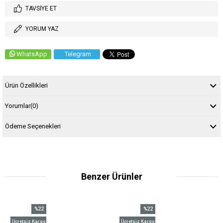
TAVSIYE ET
YORUM YAZ
WhatsApp
Telegram
Ürün Özellikleri
Yorumlar
(0)
Ödeme Seçenekleri
Benzer Ürünler
%22
%22
İndirim
İndirim
siz Kargo
Ücretsiz Kargo
Ücretsi