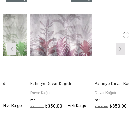
%22İndirim
%22İndirim
Palmiye Duvar Kağıdı
Palmiye Duvar Kağıdı
Duvar Kağıdı
Duvar Kağıdı
m²
m²
Kargo
₺350,00
Hızlı Kargo
₺350,00
Hızlı Ka
₺450,00
₺450,00