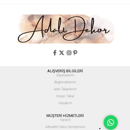
ALIŞVERİŞ BİLGİLERİ
Siparişlerim
Beğendiklerim
İade Taleplerim
Kargo Takip
Hesabım
MÜŞTERİ HİZMETLERİ
Yardım
Mesafeli Satış Sözleşmesi