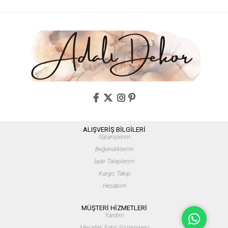
ALIŞVERİŞ BİLGİLERİ
Siparişlerim
Beğendiklerim
İade Taleplerim
Kargo Takip
Hesabım
MÜŞTERİ HİZMETLERİ
Yardım
Mesafeli Satış Sözleşmesi