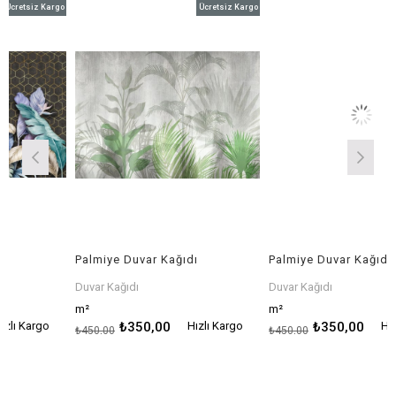
İndirim
İndirim
İ
z Kargo
Ücretsiz Kargo
Ücretsiz 
%22İndirim
%22İndirim
%
Palmiye Duvar Kağıdı
Palmiye Duvar Kağıdı
Duvar Kağıdı
Duvar Kağıdı
m²
m²
rgo
₺350,00
Hızlı Kargo
₺350,00
Hızlı Karg
₺450,00
₺450,00