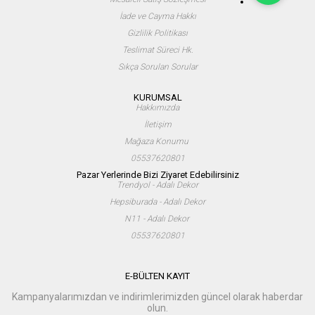
İade ve Cayma Hakkı
Gizlilik Politikası
Teslimat Süreci Hk.
Sıkça Sorulan Sorular
KURUMSAL
Hakkımızda
İletişim
Mağaza Konumu
05537620801
Pazar Yerlerinde Bizi Ziyaret Edebilirsiniz
Trendyol - Adalı Dekor
Hepsiburada - Adalı Dekor
N11 - Adalı Dekor
05537620801
E-BÜLTEN KAYIT
Kampanyalarımızdan ve indirimlerimizden güncel olarak haberdar
olun.